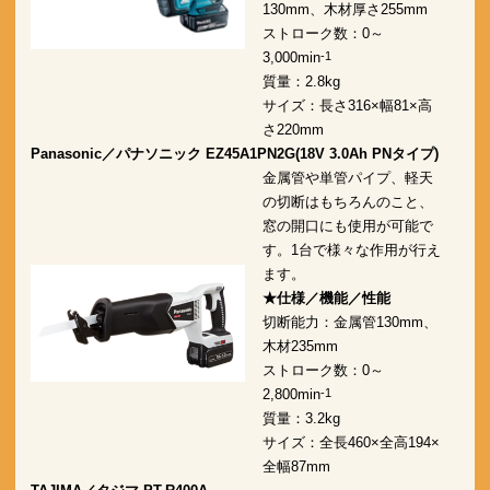
130mm、木材厚さ255mm
ストローク数：0～
3,000min
-1
質量：2.8kg
サイズ：長さ316×幅81×高
さ220mm
Panasonic／パナソニック EZ45A1PN2G(18V 3.0Ah PNタイプ)
金属管や単管パイプ、軽天
の切断はもちろんのこと、
窓の開口にも使用が可能で
す。1台で様々な作用が行え
ます。
★仕様／機能／性能
切断能力：金属管130mm、
木材235mm
ストローク数：0～
2,800min
-1
質量：3.2kg
サイズ：全長460×全高194×
全幅87mm