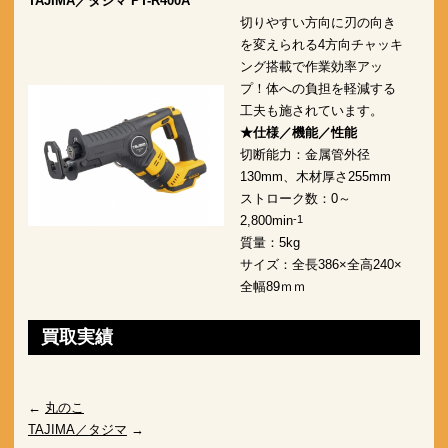
TAJIMA／タジマ PT-R400A
切りやすい方向に刃の向き
を変えられる4方向チャッキ
ング搭載で作業効率アッ
プ！体への負担を軽減する
工夫も施されています。
★仕様／機能／性能
切断能力：金属管外径
130mm、木材厚さ255mm
ストローク数：0～
2,800min
-1
質量：5kg
サイズ：全長386×全高240×
全幅89ｍｍ
買取実績
←
丸のこ
TAJIMA／タジマ
→